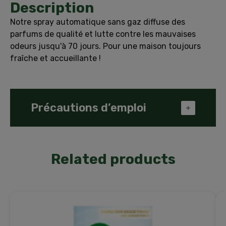
Description
Notre spray automatique sans gaz diffuse des
parfums de qualité et lutte contre les mauvaises
odeurs jusqu'à 70 jours. Pour une maison toujours
fraîche et accueillante !
Précautions d’emploi
ATTENTION : Merci de lire les précautions
d’emploi avec attention avant utilisation,
Related products
de les respecter et de les conserver.
Toujours s'assurer que l'interrupteur est en
position OFF avant d'insérer la recharge.
Eloigner l'appareil du visage avant de
l'allumer, une fois activé, l’appareil
déclenchera une pulvérisation après 15